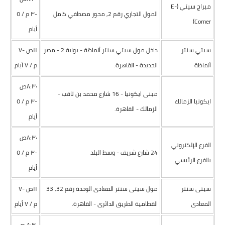
ميراج سيتي (E-
المول التجاري رقم 2, محور مصطفي كامل
-٣ م / ٥
Corner)
أيام
سيتي سنتر
داخل مول سيتي سنتر ألماظة - بوابة 2 - مصر
١١ص -۷
ألماظة
الجديدة - القاهرة.
م / ۷ أيام
٨:٣٠ص
مبنى ايكونيا - 16 شارع محمد بن ثاقب -
ايكونيا الزمالك
-٣ م / ٥
الزمالك - القاهرة.
أيام
٨:٣٠ص
الفرع الإلكتروني
24 شارع شريف - وسط البلد
-٣ م / ٥
بالفرع الرئيسي
أيام
سيتى سنتر
مول سيتى سنتر المعادى الوحدة رقم 32, 33
١١ص -۷
المعادى
القطامية الطريق الدائرى - القاهرة.
م / ۷ أيام
٨:٣٠ ص