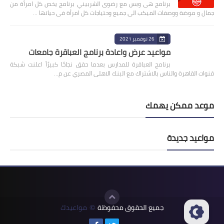
برنامج هى وبس مع رضوى الشربيني برنامج يخص كل امرأة من
جمال و موضة ووصفات الميكب الى جميع وحتياجات كل امرأة فى حياتها …
26 نوفمبر 2021
مواعيد عرض واعادة برنامج العباقرة جامعات
برنامج العباقرة للمدارس بعدما حقق نجاحًا كبيرًأ اعلنت شبكة
قنوات القاهرة والناس بالاشتراك مع البنك الاهلى المصري عن م…
موعد ممكن يهمك
مواعيد جديدة
جميع الحقوق محفوظة
مواعيدك
©