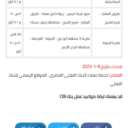
اسماعيلية
م / ۷ أيام
طريق السلام -
سور قرية كريس - ربوة خليج نعمة - طريق
١١ص -۷
شرم الشيخ
السلام - شرم الشيخ - محافظة جنوب سيناء
م / ۷ أيام
8.30ص
مارينا 3 منطقة أبو تيج - الجونة - الغردقة -
مارينا الجونة
-۷ م / ۷
محافظة البحر الأحمر
أيام
محدث بتاريخ 8-1-2023
المصدر:
خدمة عملاء البنك الاهلى المصري ،
الموقع الرسمي للبنك
الاهلي
قد يهمك ايضا:
مواعيد عمل بنك CIB