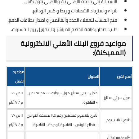
الاشتراك في خدمة الأهلي نت والاهلي فون كاش.
شراء واسترداد الشهادات و ربط و كسر الودائع.
فتح الحساب للعملاء الجدد والقائمين و اصدار بطاقات الدفع.
طلب اصدار بطاقة الخصم المباشر و التحويل بين الحسابات.
مواعيد فروع البنك الأهلي الالكترونية
(المميكنة):
مواعيد
أسم الفرع
العنوان
العمل
داخل سيتي ستارز مول - بوابة 6 - مدينة نصر
١١ص -۷
مول سيتي ستارز
- القاهرة.
م / ۷ أيام
نادى بلاتنيوم قطعتين رقم ٢،٤ منطقة النوادى
١١ص -۷
نادي البلاتينيوم
- قطاع اللوتس - القاهرة الجديدة - القاهرة.
م / ۷ أيام
كايروفيستيفال