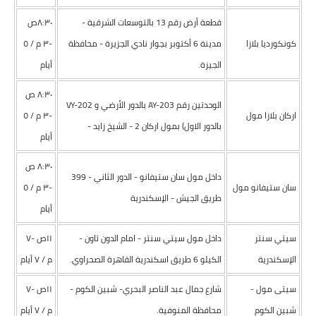
قطعة أرض رقم 13 بالتوسعات الشرقية -
٨:٣٠ص
كونكورديا بلازا
مدينة 6 أكتوبر بجوار نادي الجزيرة - محافظة
-٣ م / ٥
الجيزة.
أيام
٨:٣٠ ص
الوحدتين رقم AY-203 بالدور الأرضي و VY-202
اركان بلازا مول
-٣ م / ٥
بالدور الاول) بمول اركان 2 - الشيخ زايد -
أيام
٨:٣٠ ص
داخل مول سان ستيفانو - الدور الثاني - 399
سان ستيفانو مول
-٣ م / ٥
طريق الجيش - الإسكندرية
أيام
سيتي سنتر
داخل مول سيتي سنتر - امام الدون تاون -
١١ص -۷
الإسكندرية
الكيلو 6 طريق اسكندرية القاهرة الصحراوي.
م / ۷ أيام
سيتى مول -
شارع جمال عبد الناصر البحري- شبين الكوم -
١١ص -۷
شبين الكوم
محافظة المنوفية.
م / ۷ أيام