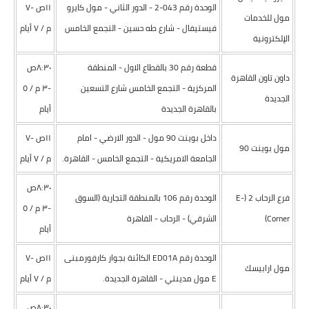
الوحدة رقم 043-2 - الدور الثاني - مول كايرو
١١ص -۷
مول للخدمات
فيستيفال - شارع طه حسين - التجمع الخامس
م / ۷ أيام
الإلكترونية
قطعة رقم 30 بالقطاع الاول - المنطقة
٨:٣٠ص
داون تاون القاهرة
المركزية - التجمع الخامس شارع التسعين
-٣ م / ٥
الجديدة
بالقاهرة الجديدة
أيام
داخل بوينت 90 مول - الدور الارضي - امام
١١ص -۷
مول بوينت 90
الجامعة الامريكية - التجمع الخامس - القاهرة.
م / ۷ أيام
٨:٣٠ص
فرع الرحاب 2 (E-
الوحدة رقم 106 بالمنطقة التجارية (السوق
-٣ م / ٥
Corner)
الشرقي) - الرحاب - القاهرة
أيام
الوحدة رقم ED01A الكائنة بجوار كارفورمبنى
١١ص -۷
مول ارابيسك
E مول مدينتي - القاهرة الجديدة.
م / ۷ أيام
٨:٣٠ص