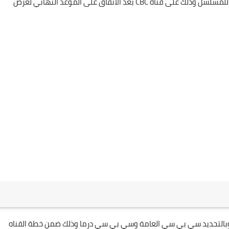
بدأت الشركة المنتجة بعرض مجموعه من الاعلانات التشويقية للمسلسل وذلك على قناة CBC بعد الاتفاق على الموعد النهائي لعرض
م عرض المسلسل لاول مره حصريا على شبكة قنوات cbc وبالتحديد سي بي سي العامة وسي بي سي درما وذلك ضمن خطة القناه