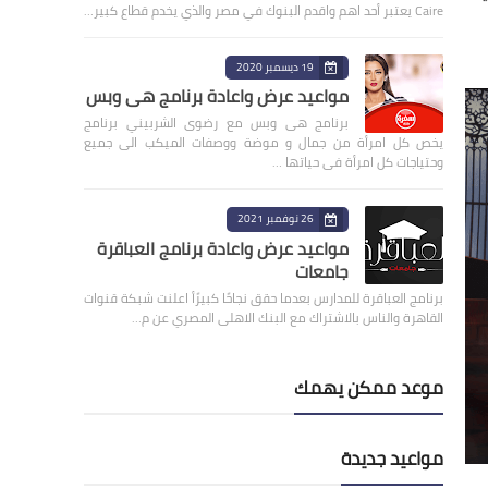
Caire يعتبر أحد اهم واقدم البنوك في مصر والذي يخدم قطاع كبير…
19 ديسمبر 2020
مواعيد عرض واعادة برنامج هى وبس
برنامج هى وبس مع رضوى الشربيني برنامج
يخص كل امرأة من جمال و موضة ووصفات الميكب الى جميع
وحتياجات كل امرأة فى حياتها …
26 نوفمبر 2021
مواعيد عرض واعادة برنامج العباقرة
جامعات
برنامج العباقرة للمدارس بعدما حقق نجاحًا كبيرًأ اعلنت شبكة قنوات
القاهرة والناس بالاشتراك مع البنك الاهلى المصري عن م…
موعد ممكن يهمك
مواعيد جديدة